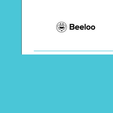
Theme: Dia De Los Muertos
Content Type: Coloring Page
Pinterest
Main Menu
Beeloo Home
Activity and Craft Themes